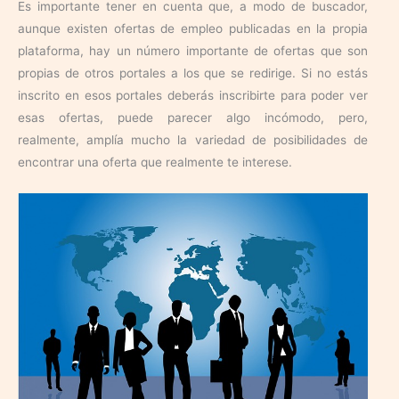
Es importante tener en cuenta que, a modo de buscador,
aunque existen ofertas de empleo publicadas en la propia
plataforma, hay un número importante de ofertas que son
propias de otros portales a los que se redirige. Si no estás
inscrito en esos portales deberás inscribirte para poder ver
esas ofertas, puede parecer algo incómodo, pero,
realmente, amplía mucho la variedad de posibilidades de
encontrar una oferta que realmente te interese.