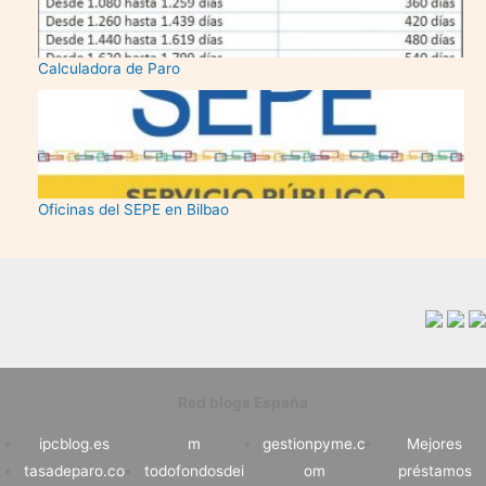
Calculadora de Paro
Oficinas del SEPE en Bilbao
Red blogs España
ipcblog.es
m
gestionpyme.c
Mejores
tasadeparo.co
todofondosdei
om
préstamos