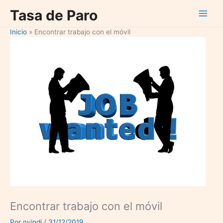
Ir
Tasa de Paro
al
contenido
Inicio
Encontrar trabajo con el móvil
Encontrar trabajo con el móvil
Por
nvindi
/
31/12/2019