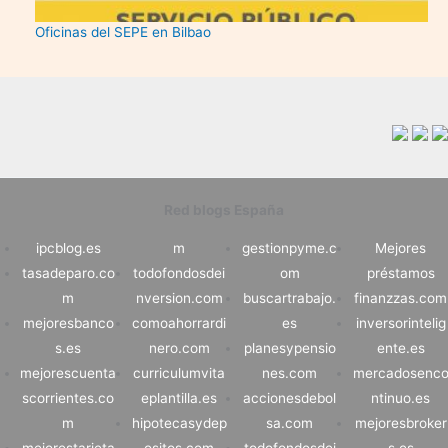
Oficinas del SEPE en Bilbao
Red blogs España
ipcblog.es
m
gestionpyme.c
Mejores
tasadeparo.co
todofondosdei
om
préstamos
m
nversion.com
buscartrabajo.
finanzzas.com
mejoresbanco
comoahorrardi
es
inversorintelig
s.es
nero.com
planesypensio
ente.es
mejorescuenta
curriculumvita
nes.com
mercadosenc
scorrientes.co
eplantilla.es
accionesdebol
ntinuo.es
m
hipotecasydep
sa.com
mejoresbroker