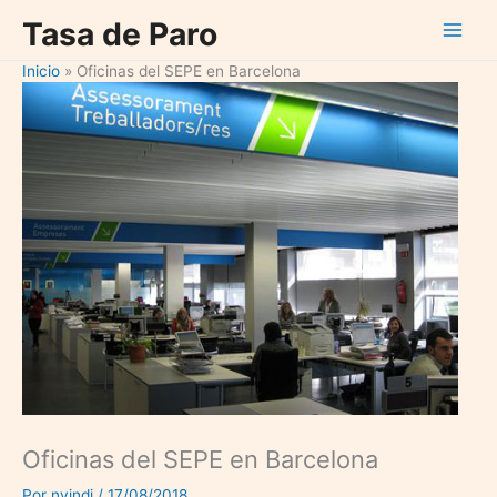
Ir
Tasa de Paro
al
contenido
Inicio
Oficinas del SEPE en Barcelona
Oficinas del SEPE en Barcelona
Por
nvindi
/
17/08/2018