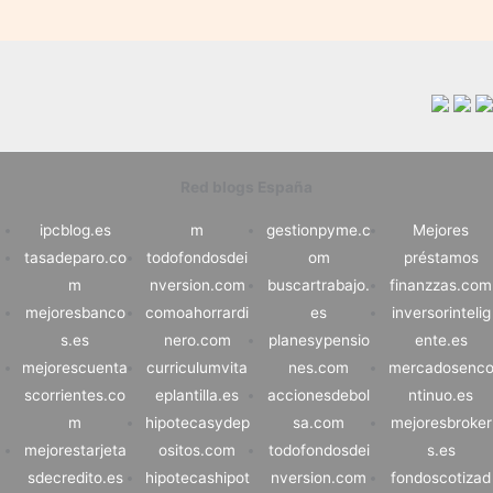
Red blogs España
ipcblog.es
m
gestionpyme.c
Mejores
tasadeparo.co
todofondosdei
om
préstamos
m
nversion.com
buscartrabajo.
finanzzas.com
mejoresbanco
comoahorrardi
es
inversorintelig
s.es
nero.com
planesypensio
ente.es
mejorescuenta
curriculumvita
nes.com
mercadosenc
scorrientes.co
eplantilla.es
accionesdebol
ntinuo.es
m
hipotecasydep
sa.com
mejoresbroker
mejorestarjeta
ositos.com
todofondosdei
s.es
sdecredito.es
hipotecashipot
nversion.com
fondoscotizad