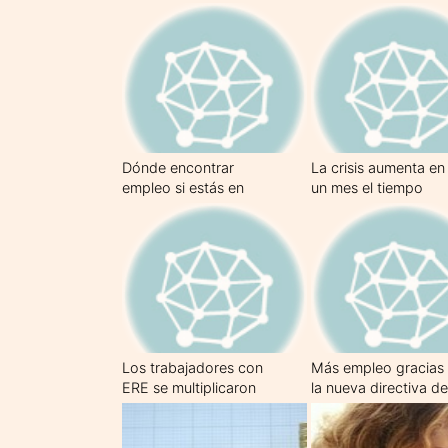
UE será español
el de la Eurozona
Dónde encontrar
La crisis aumenta en
empleo si estás en
un mes el tiempo
paro
medio de
recolocación de los
trabajadores con
poca cualificación
Los trabajadores con
Más empleo gracias
ERE se multiplicaron
la nueva directiva de
casi por 16 en el
servicios
primer trimestre