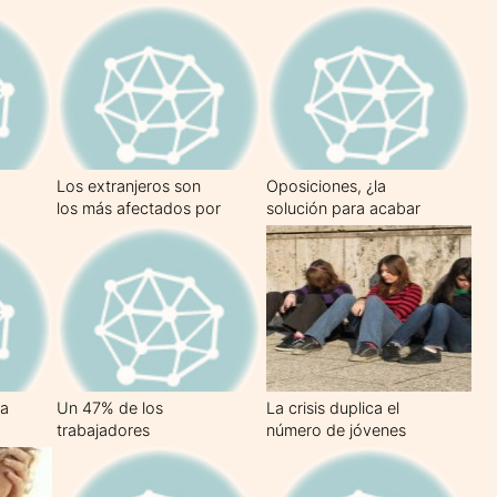
alcanzar el 21% en
como los de Francia e
2010
Italia juntos
Los extranjeros son
Oposiciones, ¿la
los más afectados por
solución para acabar
la crisis
con el paro?
 a
Un 47% de los
La crisis duplica el
trabajadores
número de jóvenes
sacrificarían las
parados
vacaciones para
obtener ingresos