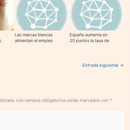
Las marcas blancas
España aumenta en
s
alimentan el empleo
20 puntos la tasa de
del sector
empleo femenino en la
última década, hasta
el 55%
Entrada siguiente
→
blicada.
Los campos obligatorios están marcados con
*