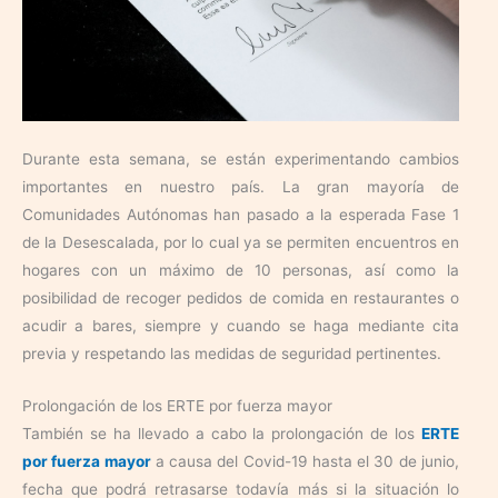
Durante esta semana, se están experimentando cambios
importantes en nuestro país. La gran mayoría de
Comunidades Autónomas han pasado a la esperada Fase 1
de la Desescalada, por lo cual ya se permiten encuentros en
hogares con un máximo de 10 personas, así como la
posibilidad de recoger pedidos de comida en restaurantes o
acudir a bares, siempre y cuando se haga mediante cita
previa y respetando las medidas de seguridad pertinentes.
Prolongación de los ERTE por fuerza mayor
También se ha llevado a cabo la prolongación de los
ERTE
por fuerza mayor
a causa del Covid-19 hasta el 30 de junio,
fecha que podrá retrasarse todavía más si la situación lo