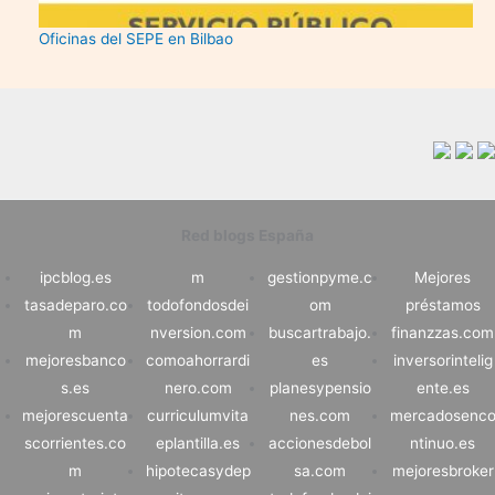
Oficinas del SEPE en Bilbao
Red blogs España
ipcblog.es
m
gestionpyme.c
Mejores
tasadeparo.co
todofondosdei
om
préstamos
m
nversion.com
buscartrabajo.
finanzzas.com
mejoresbanco
comoahorrardi
es
inversorintelig
s.es
nero.com
planesypensio
ente.es
mejorescuenta
curriculumvita
nes.com
mercadosenc
scorrientes.co
eplantilla.es
accionesdebol
ntinuo.es
m
hipotecasydep
sa.com
mejoresbroker