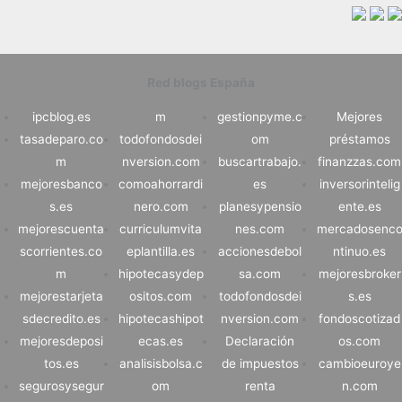
Red blogs España
ipcblog.es
m
gestionpyme.c
Mejores
tasadeparo.co
todofondosdei
om
préstamos
m
nversion.com
buscartrabajo.
finanzzas.com
mejoresbanco
comoahorrardi
es
inversorintelig
s.es
nero.com
planesypensio
ente.es
mejorescuenta
curriculumvita
nes.com
mercadosenc
scorrientes.co
eplantilla.es
accionesdebol
ntinuo.es
m
hipotecasydep
sa.com
mejoresbroker
mejorestarjeta
ositos.com
todofondosdei
s.es
sdecredito.es
hipotecashipot
nversion.com
fondoscotizad
mejoresdeposi
ecas.es
Declaración
os.com
tos.es
analisisbolsa.c
de impuestos
cambioeuroye
segurosysegur
om
renta
n.com