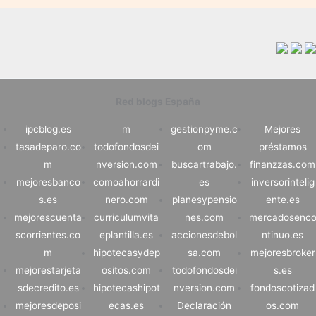
Red blogs España
ipcblog.es
m
gestionpyme.c
Mejores
tasadeparo.co
todofondosdei
om
préstamos
m
nversion.com
buscartrabajo.
finanzzas.com
mejoresbanco
comoahorrardi
es
inversorintelig
s.es
nero.com
planesypensio
ente.es
mejorescuenta
curriculumvita
nes.com
mercadosenc
scorrientes.co
eplantilla.es
accionesdebol
ntinuo.es
m
hipotecasydep
sa.com
mejoresbroker
mejorestarjeta
ositos.com
todofondosdei
s.es
sdecredito.es
hipotecashipot
nversion.com
fondoscotizad
mejoresdeposi
ecas.es
Declaración
os.com