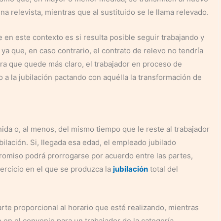
a relevista, mientras que al sustituido se le llama relevado.
en este contexto es si resulta posible seguir trabajando y
, ya que, en caso contrario, el contrato de relevo no tendría
ara que quede más claro, el trabajador en proceso de
a la jubilación pactando con aquélla la transformación de
nida o, al menos, del mismo tiempo que le reste al trabajador
ubilación. Si, llegada esa edad, el empleado jubilado
romiso podrá prorrogarse por acuerdo entre las partes,
jercicio en el que se produzca la
jubilación
total del
 parte proporcional al horario que esté realizando, mientras
o en el convenio para un trabajador de la categoría