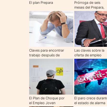
El plan Prepara
Prórroga de seis
meses del Prepara,
que da 400 euros al
mes a desempleado
de larga duración
Claves para encontrar
Las claves sobre la
trabajo después de
oferta de empleo
los 55 años
público para 2017 y
2018, la mayor desd
2008, con 28.200
plazas
El Plan de Choque por
El paro crece durant
el Empleo Joven
el estado de alarma