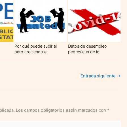
desempleo: el paro de
larga duración
Por qué puede subir el
Datos de desempleo
paro creciendo el
peores aun de lo
empleo
esperado
Entrada siguiente
→
blicada.
Los campos obligatorios están marcados con
*