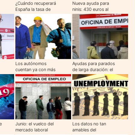
¿Cuándo recuperará
Nueva ayuda para
España la tasa de
ninis: 430 euros al
empleo previa a la
mes si hay contrato
s
crisis?
de formación
Los autónomos
Ayudas para parados
cuentan ya con más
de larga duración: el
de un millón de
plan Reincorpora-T
e
empleados a su cargo
e
Junio: el vuelco del
Los datos no tan
mercado laboral
amables del