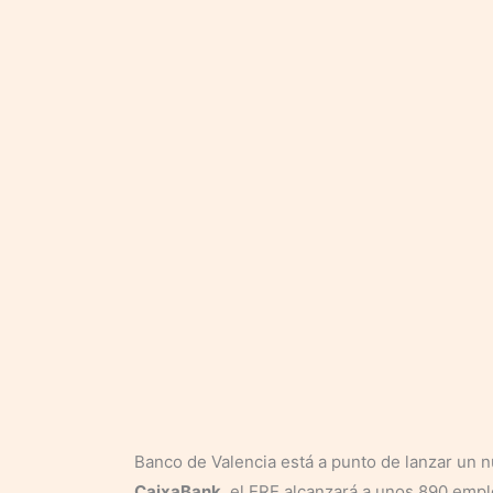
Banco de Valencia está a punto de lanzar un 
CaixaBank
, el ERE alcanzará a unos 890 emp