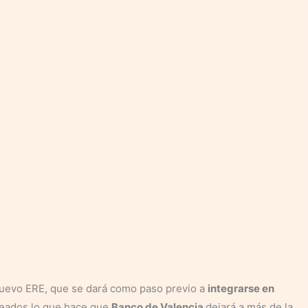
nuevo ERE, que se dará como paso previo a
integrarse en
leados lo que hace que
Banco de Valencia
dejará a más de la