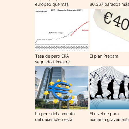
europeo que más
80.367 parados má
invierte en protección
por desempleo
Tasa de paro EPA
El plan Prepara
segundo trimestre
2011
Lo peor del aumento
El nivel de paro
del desempleo está
aumenta gravement
por llegar según el
durante el cuarto