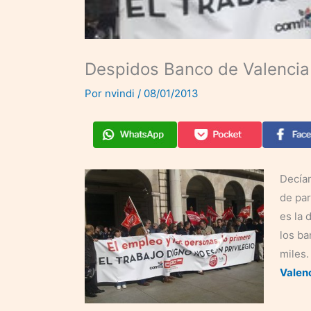
Despidos Banco de Valencia
Por
nvindi
/
08/01/2013
Decíam
de par
es la 
los b
miles.
Valen