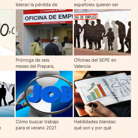
s
lideran la pérdida de
españoles quieren ser
autónomos de la UE
funcionarios
Prórroga de seis
Oficinas del SEPE en
meses del Prepara,
Valencia
que da 400 euros al
mes a desempleados
de larga duración
Cómo buscar trabajo
Habilidades blandas:
e
para el verano 2021
qué son y por qué
cada vez cuentan más