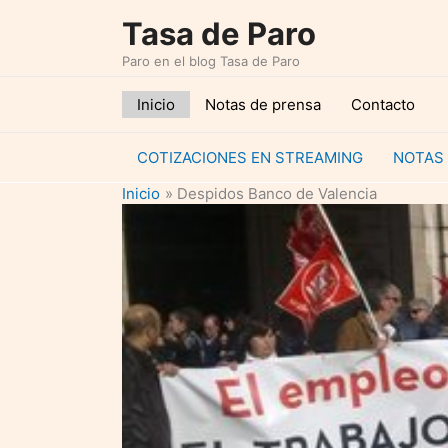
Ir
Tasa de Paro
al
Paro en el blog Tasa de Paro
contenido
Inicio
Notas de prensa
Contacto
COTIZACIONES EN STREAMING
NOTAS
Inicio
Despidos Banco de Valencia