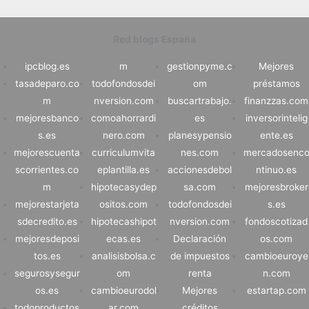
Red blogs España
ipcblog.es
m
gestionpyme.c
Mejores
tasadeparo.co
todofondosdei
om
préstamos
m
nversion.com
buscartrabajo.
finanzzas.com
mejoresbanco
comoahorrardi
es
inversorintelig
s.es
nero.com
planesypensio
ente.es
mejorescuenta
curriculumvita
nes.com
mercadosenc
scorrientes.co
eplantilla.es
accionesdebol
ntinuo.es
m
hipotecasydep
sa.com
mejoresbroker
mejorestarjeta
ositos.com
todofondosdei
s.es
sdecredito.es
hipotecashipot
nversion.com
fondoscotizad
mejoresdeposi
ecas.es
Declaración
os.com
tos.es
analisisbolsa.c
de impuestos
cambioeuroye
segurosysegur
om
renta
n.com
os.es
cambioeurodol
Mejores
estartap.com
todoproductos
ar.com
créditos