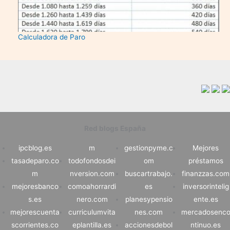
Calculadora de Paro
Red blogs España
ipcblog.es
m
gestionpyme.c
Mejores
tasadeparo.co
todofondosdei
om
préstamos
m
nversion.com
buscartrabajo.
finanzzas.com
mejoresbanco
comoahorrardi
es
inversorintelig
s.es
nero.com
planesypensio
ente.es
mejorescuenta
curriculumvita
nes.com
mercadosenc
scorrientes.co
eplantilla.es
accionesdebol
ntinuo.es