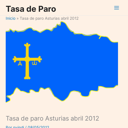
Ir
Tasa de Paro
al
contenido
Inicio
Tasa de paro Asturias abril 2012
Tasa de paro Asturias abril 2012
Por
nvindi
/
08/05/2012