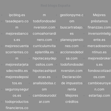
Red blogs España
ipcblog.es
m
gestionpyme.c
Mejores
tasadeparo.co
todofondosdei
om
préstamos
m
nversion.com
buscartrabajo.
finanzzas.com
mejoresbanco
comoahorrardi
es
inversorintelig
s.es
nero.com
planesypensio
ente.es
mejorescuenta
curriculumvita
nes.com
mercadosenc
scorrientes.co
eplantilla.es
accionesdebol
ntinuo.es
m
hipotecasydep
sa.com
mejoresbroker
mejorestarjeta
ositos.com
todofondosdei
s.es
sdecredito.es
hipotecashipot
nversion.com
fondoscotizad
mejoresdeposi
ecas.es
Declaración
os.com
tos.es
analisisbolsa.c
de impuestos
cambioeuroye
segurosysegur
om
renta
n.com
os.es
cambioeurodol
Mejores
estartap.com
todoproductos
ar.com
créditos
financieros.co