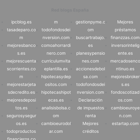
Red blogs España
ipcblog.es
m
gestionpyme.c
Mejores
tasadeparo.co
todofondosdei
om
préstamos
m
nversion.com
buscartrabajo.
finanzzas.com
mejoresbanco
comoahorrardi
es
inversorintelig
s.es
nero.com
planesypensio
ente.es
mejorescuenta
curriculumvita
nes.com
mercadosenc
scorrientes.co
eplantilla.es
accionesdebol
ntinuo.es
m
hipotecasydep
sa.com
mejoresbroker
mejorestarjeta
ositos.com
todofondosdei
s.es
sdecredito.es
hipotecashipot
nversion.com
fondoscotizad
mejoresdeposi
ecas.es
Declaración
os.com
tos.es
analisisbolsa.c
de impuestos
cambioeuroye
segurosysegur
om
renta
n.com
os.es
cambioeurodol
Mejores
estartap.com
todoproductos
ar.com
créditos
financieros.co