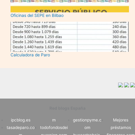
Oficinas del SEPE en Bilbao
Calculadora de Paro
Red blogs España
ipcblog.es
m
gestionpyme.c
Mejores
tasadeparo.co
todofondosdei
om
préstamos
m
nversion.com
buscartrabajo.
finanzzas.com