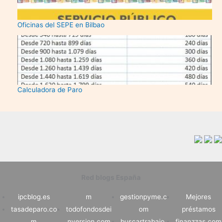
Oficinas del SEPE en Bilbao
Calculadora de Paro
Red blogs España
ipcblog.es
m
gestionpyme.c
Mejores
tasadeparo.co
todofondosdei
om
préstamos
m
nversion.com
buscartrabajo.
finanzzas.com