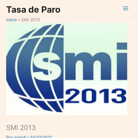
Ir
Tasa de Paro
al
contenido
Inicio
SMI 2013
SMI 2013
Por
nvindi
/
24/12/2012