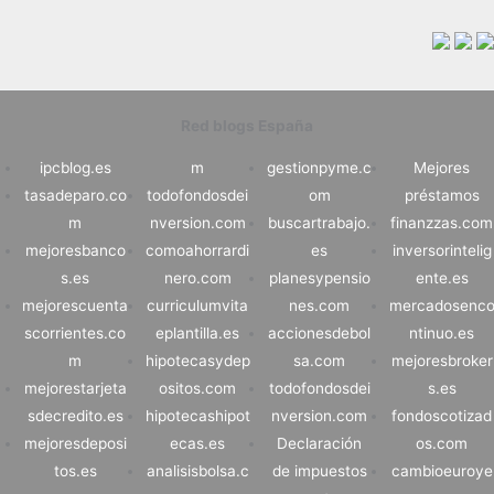
Red blogs España
ipcblog.es
m
gestionpyme.c
Mejores
tasadeparo.co
todofondosdei
om
préstamos
m
nversion.com
buscartrabajo.
finanzzas.com
mejoresbanco
comoahorrardi
es
inversorintelig
s.es
nero.com
planesypensio
ente.es
mejorescuenta
curriculumvita
nes.com
mercadosenc
scorrientes.co
eplantilla.es
accionesdebol
ntinuo.es
m
hipotecasydep
sa.com
mejoresbroker
mejorestarjeta
ositos.com
todofondosdei
s.es
sdecredito.es
hipotecashipot
nversion.com
fondoscotizad
mejoresdeposi
ecas.es
Declaración
os.com
tos.es
analisisbolsa.c
de impuestos
cambioeuroye