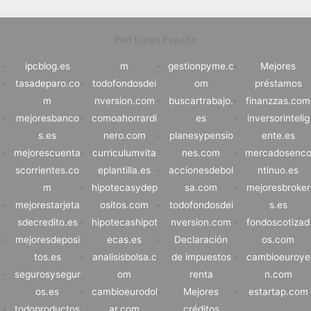
Red blogs España
ipcblog.es
m
gestionpyme.c
Mejores
tasadeparo.co
todofondosdei
om
préstamos
m
nversion.com
buscartrabajo.
finanzzas.com
mejoresbanco
comoahorrardi
es
inversorintelig
s.es
nero.com
planesypensio
ente.es
mejorescuenta
curriculumvita
nes.com
mercadosenc
scorrientes.co
eplantilla.es
accionesdebol
ntinuo.es
m
hipotecasydep
sa.com
mejoresbroker
mejorestarjeta
ositos.com
todofondosdei
s.es
sdecredito.es
hipotecashipot
nversion.com
fondoscotizad
mejoresdeposi
ecas.es
Declaración
os.com
tos.es
analisisbolsa.c
de impuestos
cambioeuroye
segurosysegur
om
renta
n.com
os.es
cambioeurodol
Mejores
estartap.com
todoproductos
ar.com
créditos