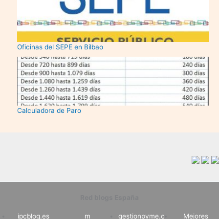
Oficinas del SEPE en Bilbao
Calculadora de Paro
Red blogs España
ipcblog.es
m
gestionpyme.c
Mejores