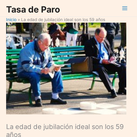
Ir
Tasa de Paro
al
contenido
Inicio
La edad de jubilación ideal son los 59 años
La edad de jubilación ideal son los 59
años