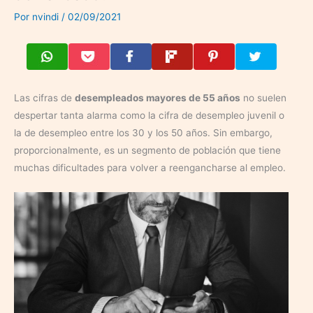
Por
nvindi
/
02/09/2021
Las cifras de
desempleados mayores de 55 años
no suelen
despertar tanta alarma como la cifra de desempleo juvenil o
la de desempleo entre los 30 y los 50 años. Sin embargo,
proporcionalmente, es un segmento de población que tiene
muchas dificultades para volver a reengancharse al empleo.