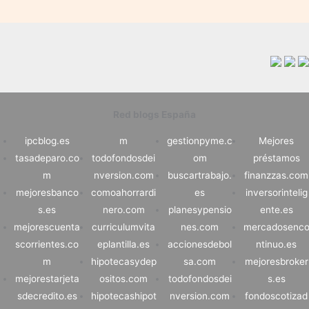
Red blogs España
ipcblog.es
m
gestionpyme.c
Mejores
tasadeparo.co
todofondosdei
om
préstamos
m
nversion.com
buscartrabajo.
finanzzas.com
mejoresbanco
comoahorrardi
es
inversorintelig
s.es
nero.com
planesypensio
ente.es
mejorescuenta
curriculumvita
nes.com
mercadosenc
scorrientes.co
eplantilla.es
accionesdebol
ntinuo.es
m
hipotecasydep
sa.com
mejoresbroker
mejorestarjeta
ositos.com
todofondosdei
s.es
sdecredito.es
hipotecashipot
nversion.com
fondoscotizad