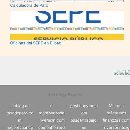
Calculadora de Paro
Oficinas del SEPE en Bilbao
Red blogs España
ipcblog.es
m
gestionpyme.c
Mejores
tasadeparo.co
todofondosdei
om
préstamos
m
nversion.com
buscartrabajo.
finanzzas.com
mejoresbanco
comoahorrardi
es
inversorintelig