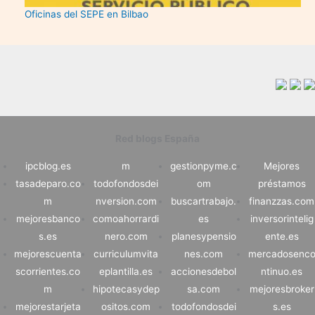
Oficinas del SEPE en Bilbao
Red blogs España
ipcblog.es
m
gestionpyme.c
Mejores
tasadeparo.co
todofondosdei
om
préstamos
m
nversion.com
buscartrabajo.
finanzzas.com
mejoresbanco
comoahorrardi
es
inversorintelig
s.es
nero.com
planesypensio
ente.es
mejorescuenta
curriculumvita
nes.com
mercadosenc
scorrientes.co
eplantilla.es
accionesdebol
ntinuo.es
m
hipotecasydep
sa.com
mejoresbroker
mejorestarjeta
ositos.com
todofondosdei
s.es