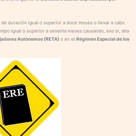
de duración igual o superior a doce meses o llevar a cabo
empo igual o superior a sesenta meses causando, eso sí, alta
ajadores Autónomos (RETA)
o en el
Régimen Especial de los