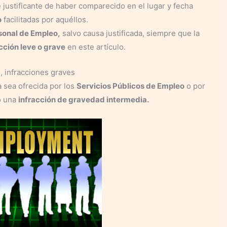
 justificante de haber comparecido en el lugar y fecha
o
facilitadas por aquéllos.
sonal de Empleo,
salvo causa justificada, siempre que la
cción leve o grave
en este artículo.
, infracciones graves
 sea ofrecida por los
Servicios Públicos de Empleo
o por
o una
infracción de gravedad intermedia.