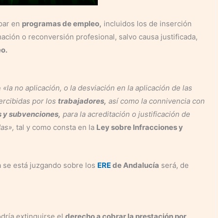
ipar en
programas de empleo,
incluidos los de inserción
ación o reconversión profesional, salvo causa justificada,
eo.
e
«la no aplicación, o la desviación en la aplicación de las
rcibidas por los
trabajadores,
así como la connivencia con
 y subvenciones,
para la acreditación o justificación de
das»,
tal y como consta en la
Ley sobre Infracciones y
ía se está juzgando sobre los
ERE
de Andalucía
será, de
dría extinguirse el
derecho a cobrar la prestación por