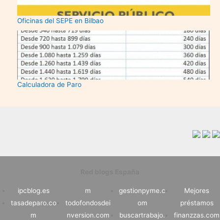
Oficinas del SEPE en Bilbao
Calculadora de Paro
Red blogs España
ipcblog.es
m
gestionpyme.c
Mejores
tasadeparo.co
todofondosdei
om
préstamos
m
nversion.com
buscartrabajo.
finanzzas.com