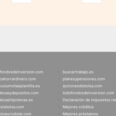
fondosdeinversion.com
buscartrabajo.es
oahorrardinero.com
planesypensiones.com
iculumvitaeplantilla.es
accionesdebolsa.com
tecasydepositos.com
todofondosdeinversion.com
tecashipotecas.es
Declaración de impuestos re
isisbolsa.com
Mejores créditos
ioeurodolar.com
Mejores préstamos