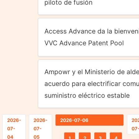
piloto de fusión
Access Advance da la bienven
VVC Advance Patent Pool
Ampowr y el Ministerio de ald
acuerdo para electrificar com
suministro eléctrico estable
2026-
2026-
2026-07-06
20
07-
07-
07
04
05
1
2
3
4