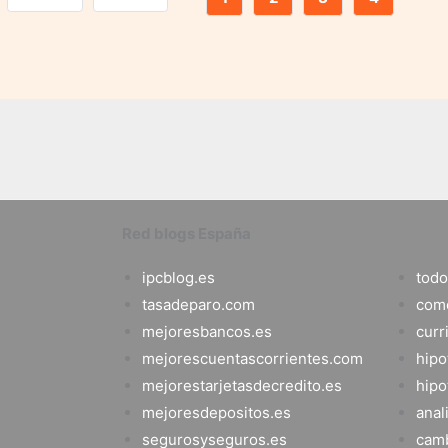
Red blogs España
ipcblog.es
todo
tasadeparo.com
com
mejoresbancos.es
curr
mejorescuentascorrientes.com
hipo
mejorestarjetasdecredito.es
hipo
mejoresdepositos.es
anal
segurosyseguros.es
camb