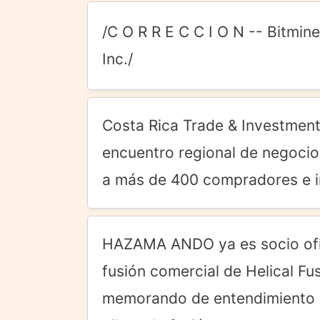
/C O R R E C C I O N -- Bitmin
Inc./
Costa Rica Trade & Investmen
encuentro regional de negocios
a más de 400 compradores e i
HAZAMA ANDO ya es socio ofici
fusión comercial de Helical Fu
memorando de entendimiento pa