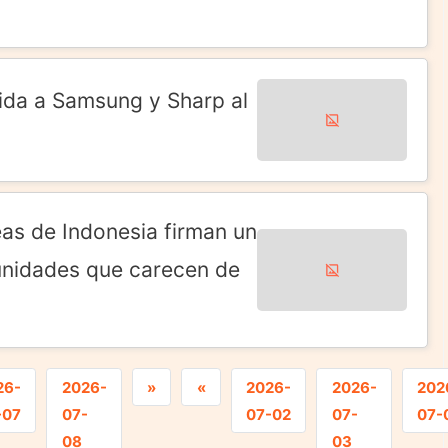
ida a Samsung y Sharp al
eas de Indonesia firman un
unidades que carecen de
26-
2026-
»
«
2026-
2026-
202
-07
07-
07-02
07-
07-
08
03