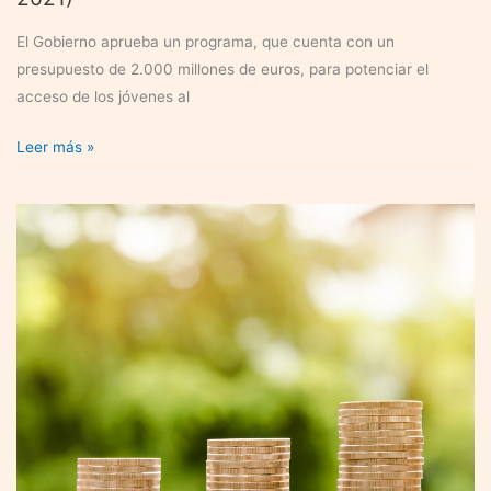
El Gobierno aprueba un programa, que cuenta con un
presupuesto de 2.000 millones de euros, para potenciar el
acceso de los jóvenes al
El
Leer más »
Plan
de
Choque
por
el
Empleo
Joven
(2019-
2021)