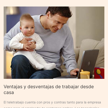
paro
por
violencia
de
género
Ventajas y desventajas de trabajar desde
casa
El teletrabajo cuenta con pros y contras tanto para la empresa