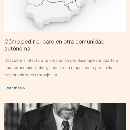
Cómo pedir el paro en otra comunidad
autónoma
Descubre si afecta a tu prestación por desempleo mudarte a
una autonomía distinta, hayas o no empezado a percibirla,
tras quedarte sin trabajo. La
Cómo
Leer más »
pedir
el
paro
en
otra