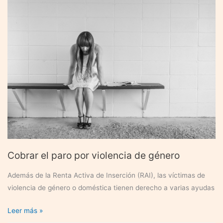
ayuda
para
parados
de
52
años
y
trabajar
al
mismo
tiempo?
Cobrar el paro por violencia de género
Además de la Renta Activa de Inserción (RAI), las víctimas de
violencia de género o doméstica tienen derecho a varias ayudas
Cobrar
Leer más »
el