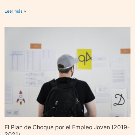
Derechos
Leer más »
laborales
en
los
contratos
temporales
en
Navidad
El Plan de Choque por el Empleo Joven (2019-
2021)