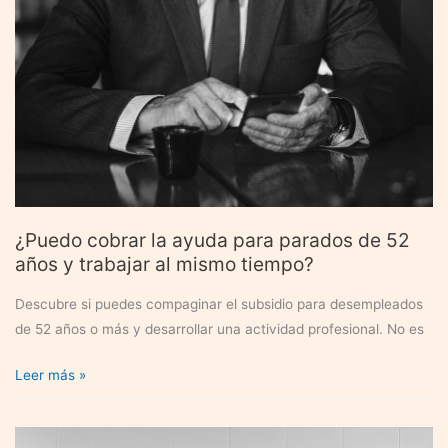
comunidad
autónoma
¿Puedo cobrar la ayuda para parados de 52
años y trabajar al mismo tiempo?
Descubre si puedes compaginar el subsidio para desempleados
de 52 años o más y desarrollar una actividad profesional. No es
¿Puedo
Leer más »
cobrar
la