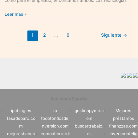
como para el empleado; te contamos ambos. Las tecnologías
Ventajas
Leer más »
y
desventajas
1
2
…
6
Siguiente
→
de
trabajar
desde
casa
Red blogs España
ipcblog.es
m
gestionpyme.c
Mejores
tasadeparo.co
todofondosdei
om
préstamos
m
nversion.com
buscartrabajo.
finanzzas.com
mejoresbanco
comoahorrardi
es
inversorintelig