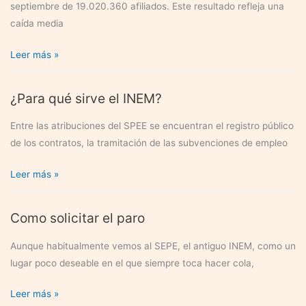
septiembre de 19.020.360 afiliados. Este resultado refleja una
caída media
La
Leer más »
Seguridad
Social
¿Para qué sirve el INEM?
registró
una
Entre las atribuciones del SPEE se encuentran el registro público
media
de los contratos, la tramitación de las subvenciones de empleo
de
19.020.360
¿Para
Leer más »
afiliados
qué
en
sirve
Como solicitar el paro
el
el
mes
INEM?
Aunque habitualmente vemos al SEPE, el antiguo INEM, como un
de
lugar poco deseable en el que siempre toca hacer cola,
septiembre
Como
Leer más »