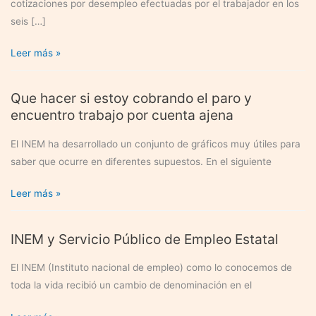
cotizaciones por desempleo efectuadas por el trabajador en los
seis […]
Tiempo
Leer más »
de
paro
Que hacer si estoy cobrando el paro y
encuentro trabajo por cuenta ajena
El INEM ha desarrollado un conjunto de gráficos muy útiles para
saber que ocurre en diferentes supuestos. En el siguiente
Que
Leer más »
hacer
si
INEM y Servicio Público de Empleo Estatal
estoy
cobrando
El INEM (Instituto nacional de empleo) como lo conocemos de
el
toda la vida recibió un cambio de denominación en el
paro