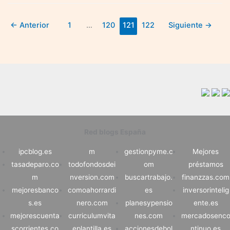
solicitar
el
←
Anterior
1
…
120
121
122
Siguiente
→
paro
Red blogs España
ipcblog.es
m
gestionpyme.c
Mejores
tasadeparo.co
todofondosdei
om
préstamos
m
nversion.com
buscartrabajo.
finanzzas.com
mejoresbanco
comoahorrardi
es
inversorintelig
s.es
nero.com
planesypensio
ente.es
mejorescuenta
curriculumvita
nes.com
mercadosenc
scorrientes.co
eplantilla.es
accionesdebol
ntinuo.es